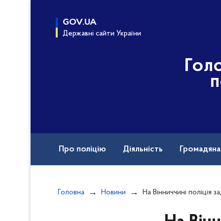
до
основного
GOV.UA
вмісту
Державні сайти України
Гол
п
Про поліцію
Діяльність
Громадян
Назавжди в строю
Міжнародна техніч
Головна
Новини
На Вінниччині поліція задеклар