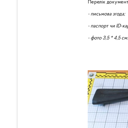
Перелік документі
- письмова згода;
- паспорт чи ID-к
- фото 3,5 * 4,5 см