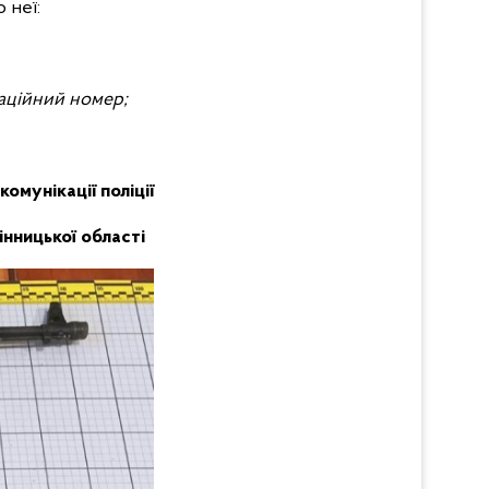
 неї:
каційний номер;
комунікації поліції
інницької області