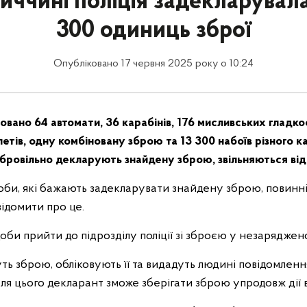
ниччині поліція задекларувал
300 одиниць зброї
Опубліковано 17 червня 2025 року о 10:24
овано 64 автомати, 36 карабінів, 176 мисливських гладк
летів, одну комбіновану зброю та 13 300 набоїв різного к
бровільно декларують знайдену зброю, звільняються від 
оби, які бажають задекларувати знайдену зброю, повинн
відомити про це.
оби прийти до підрозділу поліції зі зброєю у незаряджен
ть зброю, обліковують її та видадуть людині повідомленн
ля цього декларант зможе зберігати зброю упродовж дії 