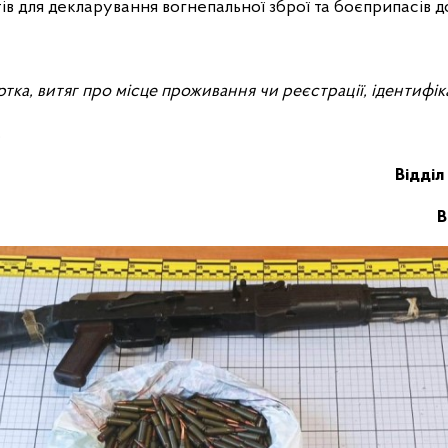
в для декларування вогнепальної зброї та боєприпасів до
артка, витяг про місце проживання чи реєстрації, ідентифі
.
Відділ 
В