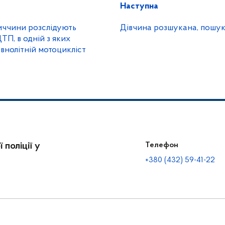
Наступна
иччини розслідують
Дівчина розшукана, пошу
ТП, в одній з яких
внолітній мотоцикліст
 поліції у
Телефон
+380 (432) 59-41-22