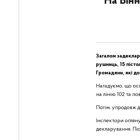
На Він
Загалом задеклар
рушниць, 15 пісто
Громадяни, які до
Нагадуємо, що ос
на лінію 102 та по
Потім, упродовж д
Інспектори огляну
декларування. Піс