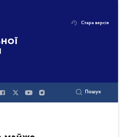
Стара версія
ьної
і
Пошук