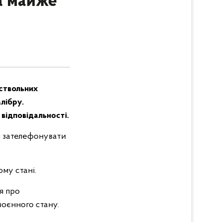
а майже
оствольних
алібру.
відповідальності.
і зателефонувати
ому стані.
я про
воєнного стану.