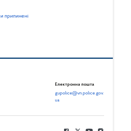
ки припинені
Електронна пошта
gupolice@vn.police.gov.
ua