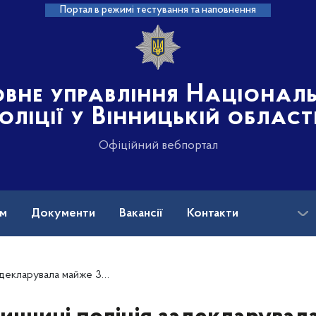
Портал в режимі тестування та наповнення
овне управління Націонал
оліції у Вінницькій област
Офіційний вебпортал
ам
Документи
Вакансії
Контакти
на допомога
увала майже 300 одиниць зброї