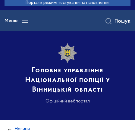
до
Портал в режимі тестування та наповнення
основного
вмісту
Меню
Пошук
Головне управління
Національної поліції у
Вінницькій області
Офіційний вебпортал
Новини