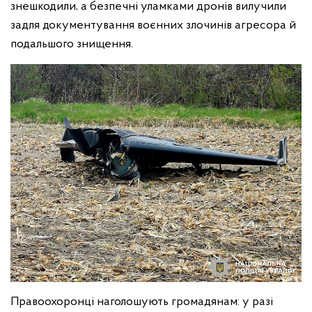
знешкодили, а безпечні уламками дронів вилучили
задля документування воєнних злочинів агресора й
подальшого знищення.
Правоохоронці наголошують громадянам: у разі