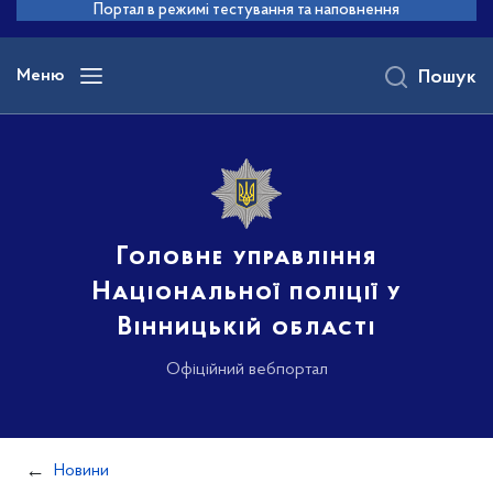
до
Портал в режимі тестування та наповнення
основного
вмісту
Меню
Пошук
Головне управління
Національної поліції у
Вінницькій області
Офіційний вебпортал
Новини