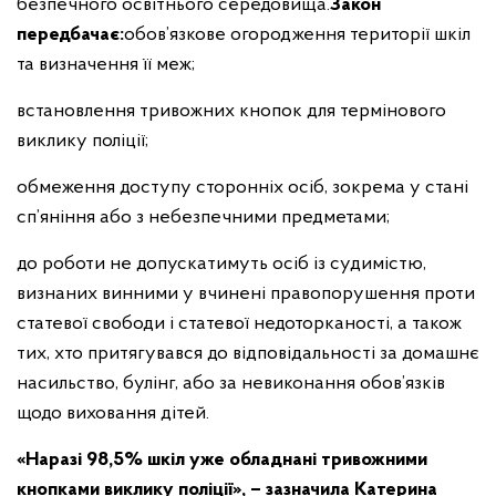
безпечного освітнього середовища.
Закон
передбачає:
обов’язкове огородження території шкіл
та визначення її меж;
встановлення тривожних кнопок для термінового
виклику поліції;
обмеження доступу сторонніх осіб, зокрема у стані
сп’яніння або з небезпечними предметами;
до роботи не допускатимуть осіб із судимістю,
визнаних винними у вчинені правопорушення проти
статевої свободи і статевої недоторканості, а також
тих, хто притягувався до відповідальності за домашнє
насильство, булінг, або за невиконання обов’язків
щодо виховання дітей.
«Наразі 98,5% шкіл уже обладнані тривожними
кнопками виклику поліції», – зазначила Катерина