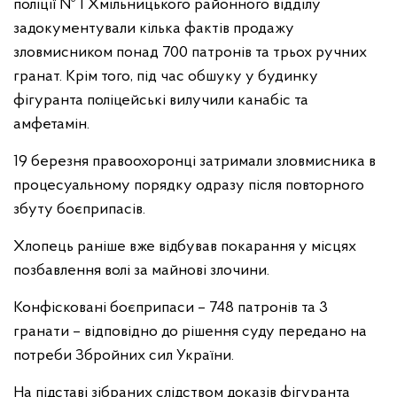
поліції № 1 Хмільницького районного відділу
задокументували кілька фактів продажу
зловмисником понад 700 патронів та трьох ручних
гранат. Крім того, під час обшуку у будинку
фігуранта поліцейські вилучили канабіс та
амфетамін.
19 березня правоохоронці затримали зловмисника в
процесуальному порядку одразу після повторного
збуту боєприпасів.
Хлопець раніше вже відбував покарання у місцях
позбавлення волі за майнові злочини.
Конфісковані боєприпаси – 748 патронів та 3
гранати – відповідно до рішення суду передано на
потреби Збройних сил України.
На підставі зібраних слідством доказів фігуранта