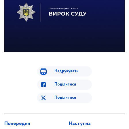
Надрукувати
Поділитися
Поділитися
Попередня
Наступна