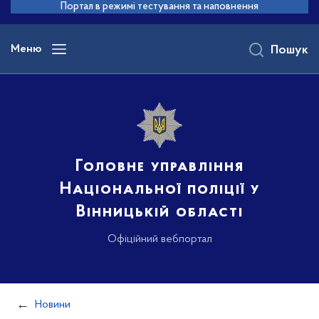
до
Портал в режимі тестування та наповнення
основного
вмісту
Меню
Пошук
Головне управління
Національної поліції у
Вінницькій області
Офіційний вебпортал
Новини