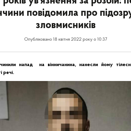
 років ув’язнення за розбій: п
ччини повідомила про підозру
зловмисників
Опубліковано 18 квітня 2022 року о 10:37
вчинили напад на вінничанина, нанесли йому тілес
і речі.