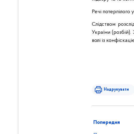
Речі потерпілого 
Слідством розслі
України (розбій)
волі із конфіскац
Надрукувати
Попередня