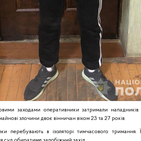
вими заходами оперативники затримали нападників
майнові злочини двоє вінничан віком 23 та 27 років.
ики перебувають в ізоляторі тимчасового тримання. 
тня суд обиратиме запобіжний захід.