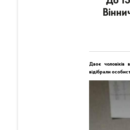
До 15
Вінни
Двоє чоловіків 
відібрали особист