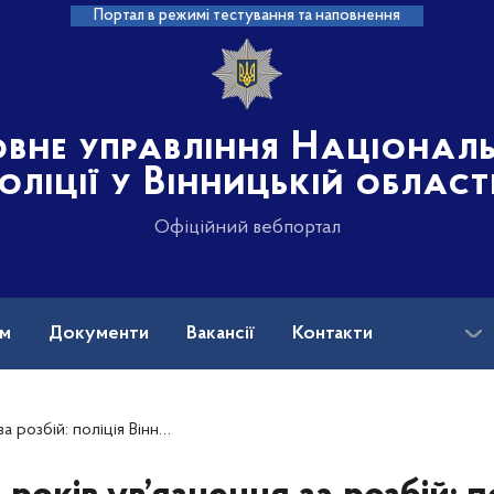
Портал в режимі тестування та наповнення
овне управління Націонал
оліції у Вінницькій област
Офіційний вебпортал
ам
Документи
Вакансії
Контакти
на допомога
ини повідомила про підозру групі зловмисників