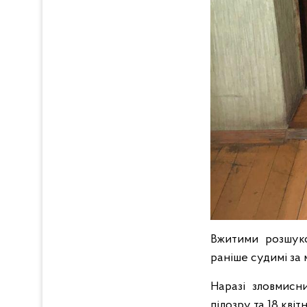
Вжитими розшуко
раніше судимі за 
Наразі зловмисн
підозру та 18 кві