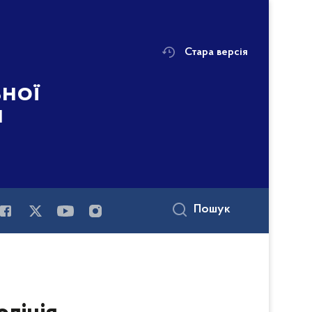
Стара версія
ьної
і
Пошук