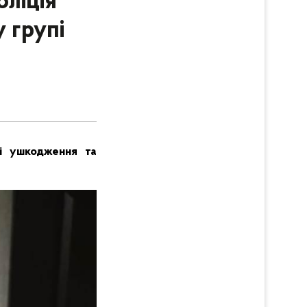
оліція
 групі
ні ушкодження та