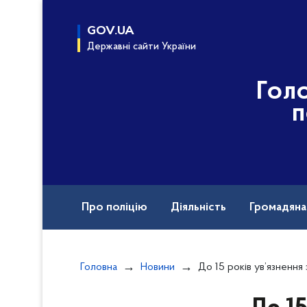
до
основного
GOV.UA
вмісту
Державні сайти України
Гол
п
Про поліцію
Діяльність
Громадян
Назавжди в строю
Міжнародна техніч
Головна
Новини
До 15 років ув’язнення за розбій: поліція Вінничч