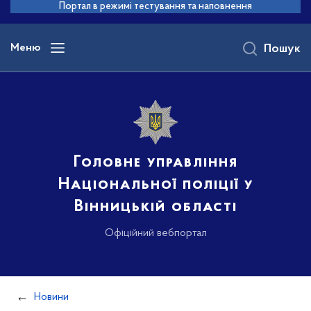
до
Портал в режимі тестування та наповнення
основного
вмісту
Меню
Пошук
Головне управління
Національної поліції у
Вінницькій області
Офіційний вебпортал
Новини