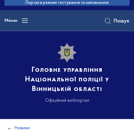
до
Портал в режимі тестування та наповнення
основного
вмісту
Меню
Пошук
Головне управління
Національної поліції у
Вінницькій області
Офіційний вебпортал
Новини