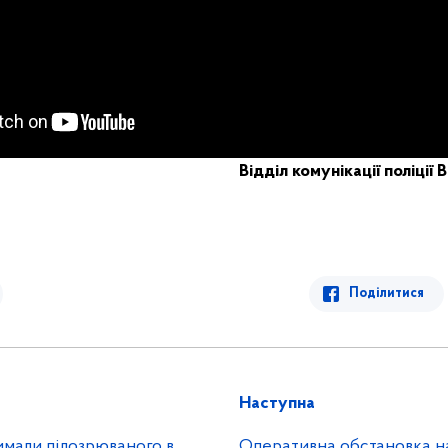
Відділ комунікації поліції
В
Поділитися
Наступна
имали підозрюваного в
Оперативна обстановка на