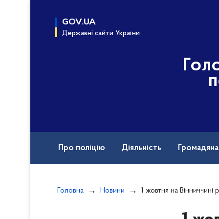
до
основного
GOV.UA
вмісту
Державні сайти України
Гол
п
Про поліцію
Діяльність
Громадян
Назавжди в строю
Міжнародна техніч
Головна
Новини
1 жовтня на Вінниччині розпочинається