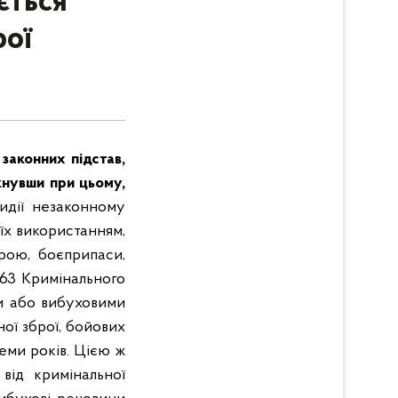
ється
рої
законних підстав,
икнувши при цьому,
дії незаконному
їх використанням,
рою, боєприпаси,
263 Кримінального
и або вибуховими
ої зброї, бойових
еми років.
Цією ж
від кримінальної