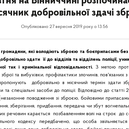
втня на Вінниччині розпочина
сячник добровільної здачі зб
Опубліковано 27 вересня 2019 року о 13:56
 громадяни, які володіють зброєю та боєприпасами без 
бровільно здати її до відділів та відділень поліції, ун
ої так і кримінальної відповідальності.
З метою проти
брої та вибухівки, профілактики злочинів, пов'язаних з 
ропонують добровільно в місячний термін здати зб
и та спеціальні засоби до поліції.
Відповідно до статті 
 (незаконне поводження зі зброєю, бойовими припасам
ння, зберігання, придбання, передача чи збут вогнепальн
вих речовин карається позбавленням волі на строк до с
льного кодексу передбачено, що особа звільняється 