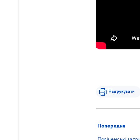
Надрукувати
Попередня
Поліцейські затр