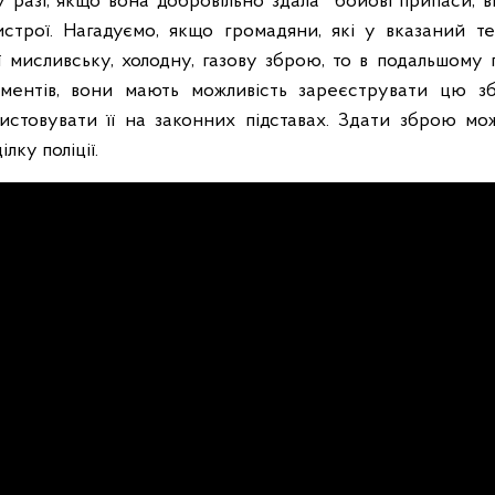
 у разі, якщо вона добровільно здала бойові припаси, 
строї.
Нагадуємо, якщо громадяни, які у вказаний те
ії мисливську, холодну, газову зброю, то в подальшому
ументів, вони мають можливість зареєструвати цю 
истовувати її на законних підставах.
Здати зброю мож
лку поліції.