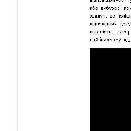
відповідальності
або вибухові при
здадуть до поліц
відповідних док
власність і викор
найближчому відді