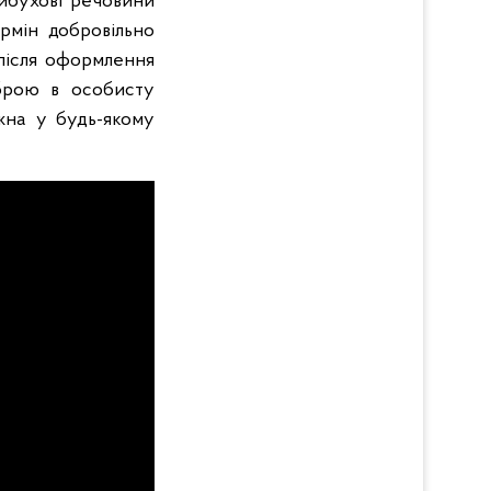
вибухові речовини
рмін добровільно
 після оформлення
зброю в особисту
на у будь-якому