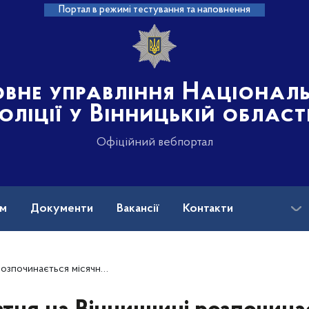
Портал в режимі тестування та наповнення
овне управління Націонал
оліції у Вінницькій област
Офіційний вебпортал
ам
Документи
Вакансії
Контакти
на допомога
 місячник добровільної здачі зброї