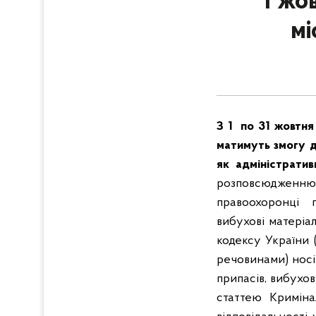
1 жо
мі
З 1 по 31 жовтня
матимуть змогу до
як адміністративн
розповсюдженню з
правоохоронці п
вибухові матеріал
кодексу України
речовинами) носі
припасів, вибухо
статтею Криміна