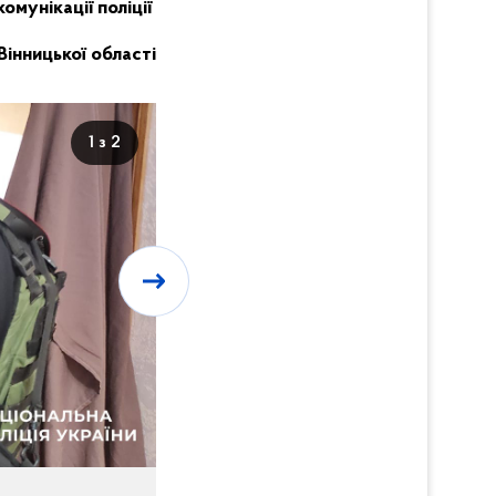
комунікації поліції
Вінницької області
1 з 2