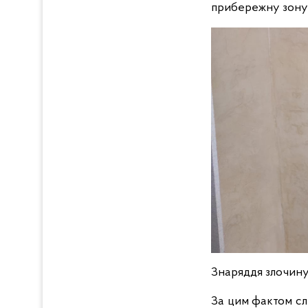
прибережну зону 
Знаряддя злочину –
За цим фактом слі