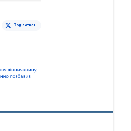
Поділитися
ння вінничанину,
онно позбавив