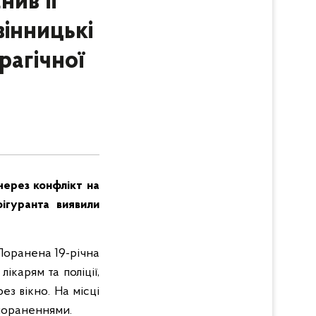
ив її
вінницькі
рагічної
через конфлікт на
фігуранта виявили
 Поранена 19-річна
ікарям та поліції,
з вікно. На місці
 пораненнями.