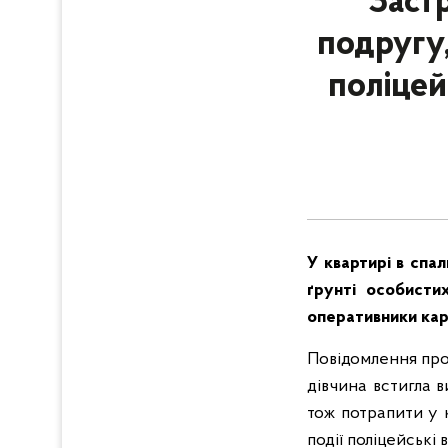
Заст
подругу,
поліцей
У квартирі в спа
ґрунті особистих
оперативники кар
Повідомлення про 
дівчина встигла в
тож потрапити у 
події поліцейські