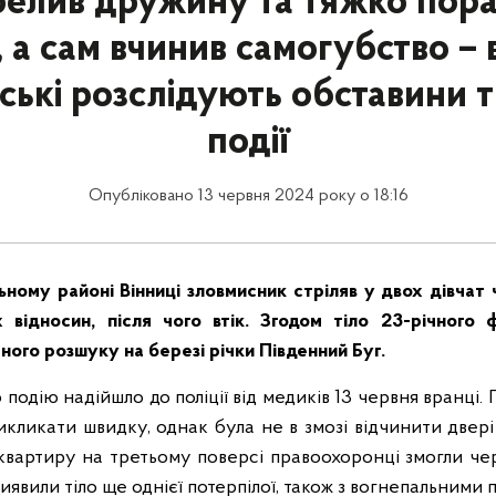
релив дружину та тяжко поран
 а сам вчинив самогубство – 
ські розслідують обставини т
події
Опубліковано 13 червня 2024 року о 18:16
льному районі Вінниці зловмисник стріляв у двох дівчат 
 відносин, після чого втік. Згодом тіло 23-річного 
ного розшуку на березі річки Південний Буг.
подію надійшло до поліції від медиків 13 червня вранці.
икликати швидку, однак була не в змозі відчинити двері л
квартиру на третьому поверсі правоохоронці змогли чере
 виявили тіло ще однієї потерпілої, також з вогнепальними