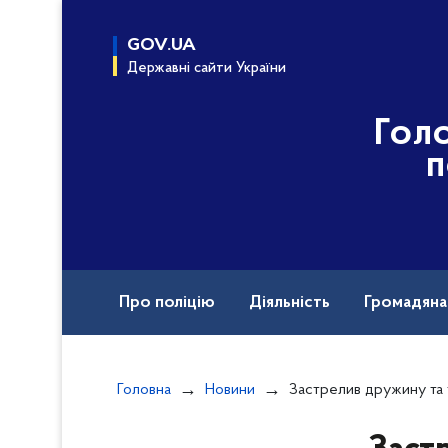
до
основного
GOV.UA
вмісту
Державні сайти України
Гол
п
Про поліцію
Діяльність
Громадян
Назавжди в строю
Міжнародна техніч
Головна
Новини
Застрелив дружину та тяжко поранив її подругу, а сам вчинив самогубств