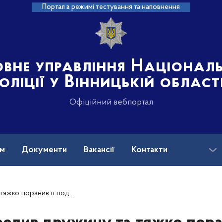
Портал в режимі тестування та наповнення
овне управління Націонал
оліції у Вінницькій област
Офіційний вебпортал
ам
Документи
Вакансії
Контакти
на допомога
о – вінницькі поліцейські розслідують обставини трагічної події