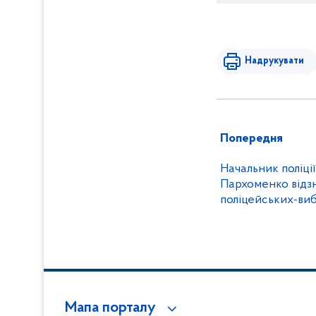
Надрукувати
Попередня
Начальник поліці
Пархоменко відз
поліцейських-виб
Мапа порталу