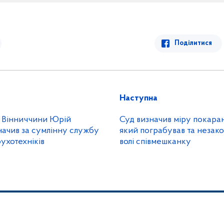
Поділитися
Наступна
ї Вінниччини Юрій
Суд визначив міру покара
начив за сумлінну службу
який пограбував та незак
ухотехніків
волі співмешканку