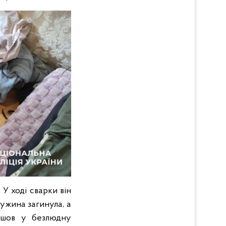
 У ході сварки він
ружина загинула, а
пішов у безлюдну