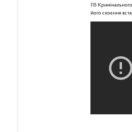
115 Кримінальног
його скоєння вста