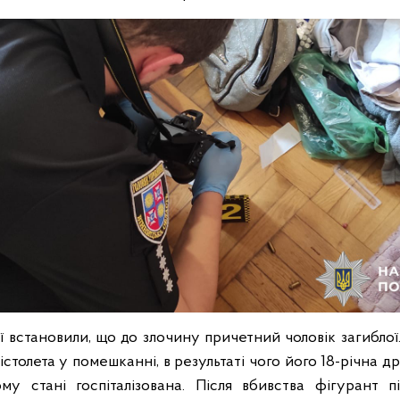
ї встановили, що до злочину причетний чоловік загиблої.
пістолета у помешканні, в результаті чого його 18-річна д
му стані госпіталізована. Після вбивства фігурант 