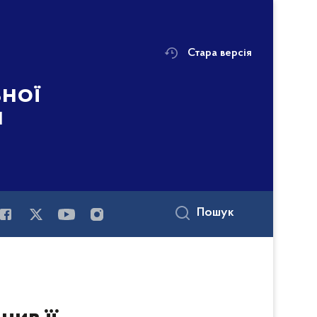
Стара версія
ьної
і
Пошук