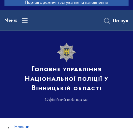
до
Портал в режимі тестування та наповнення
основного
вмісту
Меню
Пошук
Головне управління
Національної поліції у
Вінницькій області
Офіційний вебпортал
Новини