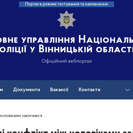
Портал в режимі тестування та наповнення
овне управління Націонал
оліції у Вінницькій област
Офіційний вебпортал
ам
Документи
Вакансії
Контакти
на допомога
 для одного з них: слідчі повідомили нападнику про підозру