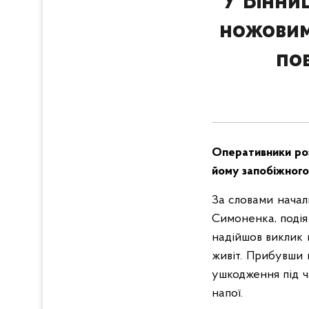
У Вінни
ножовим
по
Оперативники роз
йому запобіжного
За словами началь
Симоненка, подія 
надійшов виклик в
живіт. Прибувши н
ушкодження під ч
напої.