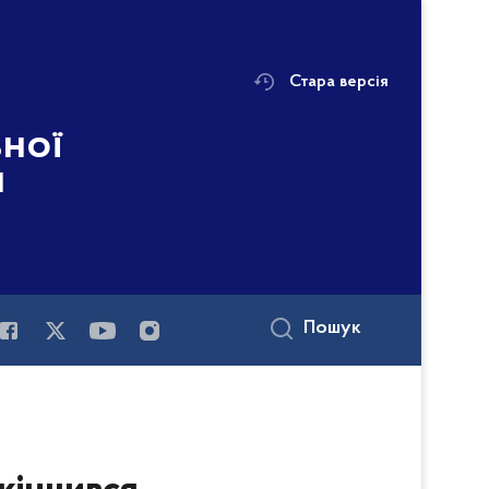
Стара версія
ьної
і
Пошук