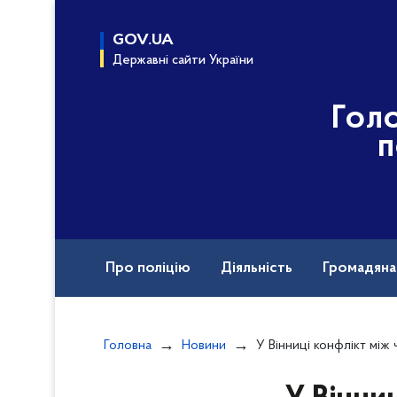
до
основного
GOV.UA
вмісту
Державні сайти України
Гол
п
Про поліцію
Діяльність
Громадян
Назавжди в строю
Міжнародна техніч
Головна
Новини
У Вінниці конфлікт між чоловіками закінчився ножовим пораненням