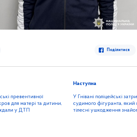
Поділитися
Наступна
йські превентивної
У Гнівані поліцейські зат
кров для матері та дитини,
судимого фігуранта, який 
аждали у ДТП
тілесні ушкодження знай