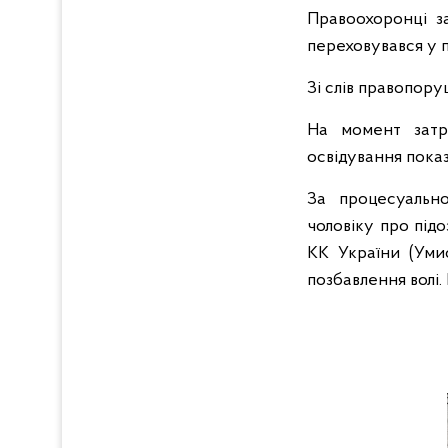
Правоохоронці з
переховувався у 
Зі слів правопору
На момент затри
освідування показа
За процесуально
чоловіку про під
КК України (Уми
позбавлення волі.