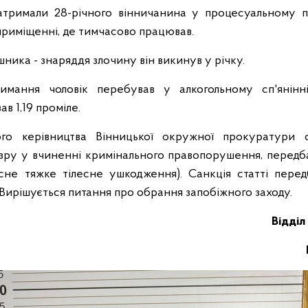
атримали 28-річного вінничанина у процесуальному п
приміщенні, де тимчасово працював.
шника - знаряддя злочину він викинув у річку.
мання чоловік перебував у алкогольному сп'янінні
в 1,19 проміле.
го керівництва Вінницької окружної прокуратури с
озру у вчиненні кримінального правопорушення, передбаче
сне тяжке тілесне ушкодження). Санкція статті перед
 Вирішується питання про обрання запобіжного заходу.
Відділ 