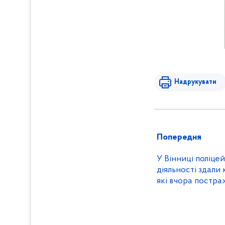
Надрукувати
Попередня
У Вінниці поліце
діяльності здали 
які вчора постр