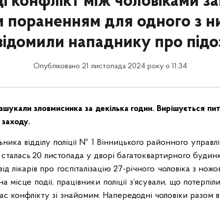
ці конфлікт між чоловіками за
 пораненням для одного з них
відомили нападнику про підо
Опубліковано 21 листопада 2024 року о 11:34
шукали зловмисника за декілька годин. Вирішується пи
 заходу.
ника відділу поліції № 1 Вінницького районного управлі
сталась 20 листопада у дворі багатоквартирного будинку
ід лікарів про госпіталізацію 27-річного чоловіка з но
а місце події, працівники поліції з’ясували, що потерпіл
ас конфлікту зі знайомим. Напередодні чоловіки разом в