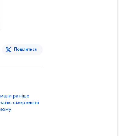
Поділитися
римали раніше
наніс смертельні
омому