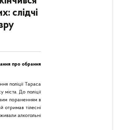
кінчився
: слідчі
зру
тання про обрання
ння поліції Тараса
 міста. До поліції
жовим пораненням в
ий отримав тілесні
живали алкогольні