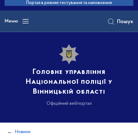
до
Портал в режимі тестування та наповнення
основного
вмісту
Меню
Пошук
Головне управління
Національної поліції у
Вінницькій області
Офіційний вебпортал
Новини