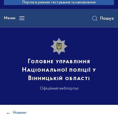
до
Портал в режимі тестування та наповнення
основного
вмісту
Меню
Пошук
Головне управління
Національної поліції у
Вінницькій області
Офіційний вебпортал
Новини